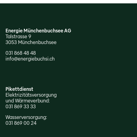
Energie Münchenbuchsee AG
Talstrasse 9
mehr
3053 München­buchsee
031 868 48 48
info@energiebuchsi.ch
mehr
Pikettdienst
Elektrizitäts­versorgung
und Wärme­verbund:
031 869 33 33
Wasserversorgung:
031 869 00 24