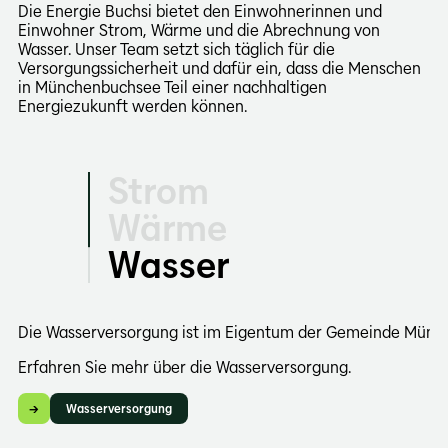
Die Energie Buchsi bietet den Einwohnerinnen und
Einwohner Strom, Wärme und die Abrechnung von
Wasser. Unser Team setzt sich täglich für die
Versorgungssicherheit und dafür ein, dass die Menschen
in Münchenbuchsee Teil einer nachhaltigen
Energiezukunft werden können.
Strom
Wärme
Wasser
Wir liefern zuverlässigen und nachhaltigen Strom für
Wir liefern zuverlässige und nachhaltige Wärme aus
Die Wasserversorgung ist im Eigentum der Gemeinde Münc
Haushalte, Unternehmen und die Gemeinde. Mit
Holzschnitzel für Wohnungen, Unternehmen und
Erfahren Sie mehr über die Wasserversorgung.
verschiedenen Stromprodukten bieten wir Lösungen, die
Schulen. Eine Wärmeversorgung die zu Ihren
zu Ihren Bedürfnissen passen.
Bedürfnissen passt.
Wasserversorgung
Erfahren Sie mehr über unsere Versorgung und Tarife.
Erfahren Sie mehr über unsere Versorgung und Tarife.