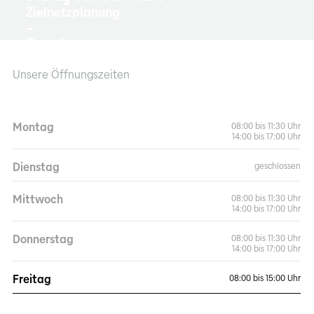
Zielnetzplanung
–
Grundlage
für
ein
Unsere Öffnungszeiten
zukunftsfähiges
Stromnetz
Montag
08:00 bis 11:30 Uhr
Strategisches
14:00 bis 17:00 Uhr
Schlüsselprojekts
im
Dienstag
geschlossen
Bereich
Strom.
Mittwoch
08:00 bis 11:30 Uhr
14:00 bis 17:00 Uhr
mehr
Donnerstag
08:00 bis 11:30 Uhr
14:00 bis 17:00 Uhr
Freitag
08:00 bis 15:00 Uhr