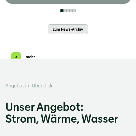
07.07.2026
Bauarbeiten im Bereich Oberdorfstrasse und
Lindenweg
zum News-Archiv
Der Ausbau des Fernwärmenetzes im Abschnitt
Oberdorfstrasse beginnt ab, Montag, 27. Juli 2026
und dauert bis ca. Ende ...
mehr
Angebot im Überblick
Unser Angebot:
Strom, Wärme, Wasser