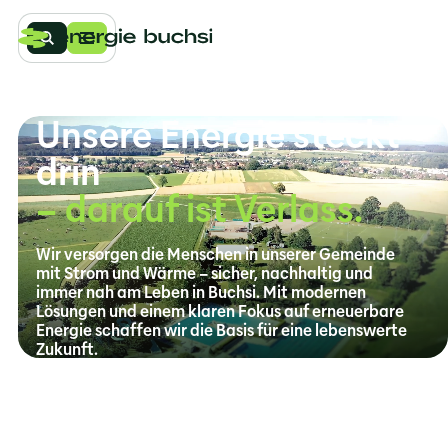
Online-
Schalter
Unsere Energie steckt
Angebot
drin
Strom
– darauf ist Verlass.
Wärme
Wasser
Wir versorgen die Menschen in unserer Gemeinde
mit Strom und Wärme – sicher, nachhaltig und
Über
immer nah am Leben in Buchsi. Mit modernen
uns
Lösungen und einem klaren Fokus auf erneuerbare
Unternehmen
Energie schaffen wir die Basis für eine lebenswerte
Zukunft.
Jahresbericht
Kontakt
Kontakt