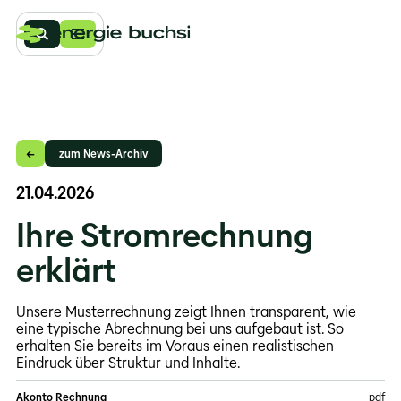
Online-
Schalter
Angebot
zum News-Archiv
Strom
Wärme
21.04.2026
Wasser
Ihre Stromrechnung
Über
erklärt
uns
Unternehmen
Unsere Musterrechnung zeigt Ihnen transparent, wie
Jahresbericht
eine typische Abrechnung bei uns aufgebaut ist. So
erhalten Sie bereits im Voraus einen realistischen
Kontakt
Eindruck über Struktur und Inhalte.
Kontakt
Akonto Rechnung